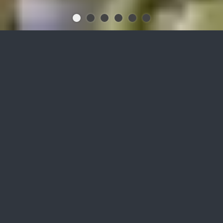
Steigern Sie mit
biofermat
Granulat
die Leistung Ihrer Biogasanlage
bei gleichzeitig
biologischer Gasreinigung