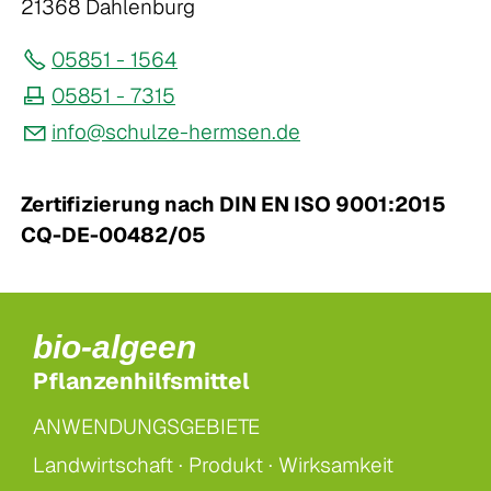
21368 Dahlenburg
05851 - 1564
05851 - 7315
nf
sch
lz
-h
rms
n
d
Zertifizierung nach DIN EN ISO 9001:2015
CQ-DE-00482/05
bio-algeen
Pflanzenhilfsmittel
ANWENDUNGSGEBIETE
Landwirtschaft ·
Produkt ·
Wirksamkeit