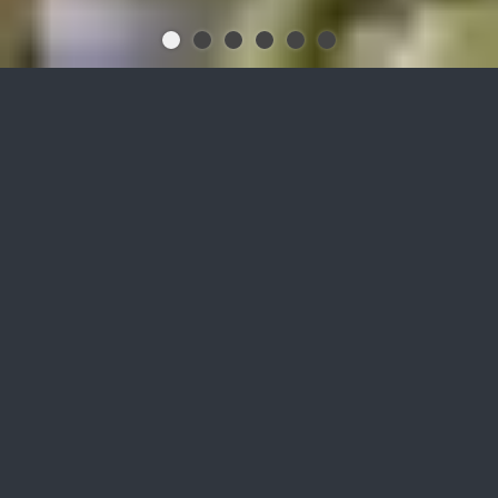
Steigern Sie mit
biofermat
Granulat
die Leistung Ihrer Biogasanlage
bei gleichzeitig
biologischer Gasreinigung